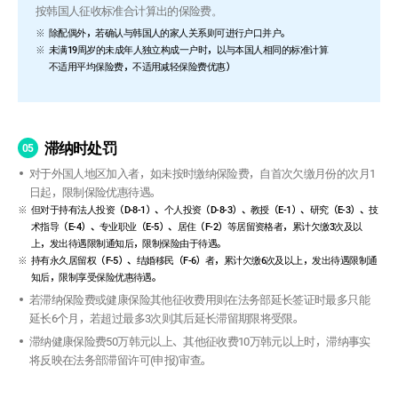
按韩国人征收标准合计算出的保险费。
除配偶外，若确认与韩国人的家人关系则可进行户口并户。
未满19周岁的未成年人独立构成一户时，以与本国人相同的标准计算
不适用平均保险费，不适用减轻保险费优惠）
滞纳时处罚
05
对于外国人地区加入者，如未按时缴纳保险费，自首次欠缴月份的次月1
日起，限制保险优惠待遇。
但对于持有法人投资（D-8-1）、个人投资（D-8-3）、教授（E-1）、研究（E-3）、技
术指导（E-4）、专业职业（E-5）、居住（F-2）等居留资格者，累计欠缴3次及以
上，发出待遇限制通知后，限制保险由于待遇。
持有永久居留权（F-5）、结婚移民（F-6）者，累计欠缴6次及以上，发出待遇限制通
知后，限制享受保险优惠待遇。
若滞纳保险费或健康保险其他征收费用则在法务部延长签证时最多只能
延长6个月，若超过最多3次则其后延长滞留期限将受限。
滞纳健康保险费50万韩元以上、其他征收费10万韩元以上时，滞纳事实
将反映在法务部滞留许可(申报)审查。