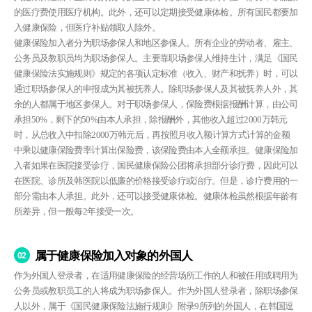
的医疗费使用医疗机构。此外，还可以定期接受健康体检。所有国民都要加
入健康保险，但医疗补贴领取人除外。
健康保险加入者分为职场参保人和地区参保人。所有企业的劳动者、雇主、
公务员及教职员均为职场参保人。主要靠职场参保人维持生计，满足《国民
健康保险法实施规则》规定的各项认定标准（收入、财产和抚养）时，可以
通过职场参保人的申报成为其被抚养人。除职场参保人及其被抚养人外，其
余的人都属于地区参保人。对于职场参保人，保险费根据报酬计算，由公司
承担50%，剩下的50%由本人承担，除报酬外，其他收入超过2000万韩元
时，从总收入中扣除2000万韩元后，再按照月收入额计算方式计算的金额
中乘以健康保险费率计算出保险费，该保险费由本人全额承担。健康保险加
入者如果在医院接受诊疗，国民健康保险公团将承担部分诊疗费，因此可以
在医院、诊所及韩医院以低廉的价格接受诊疗或治疗。但是，诊疗费用的一
部分需由本人承担。此外，还可以接受健康体检。健康体检虽然根据年龄有
所差异，但一般每2年接受一次。
属于健康保险加入对象的外国人
02
作为外国人登录者，在适用健康保险的经营场所工作的人和被任用或聘用为
公务员或教职员工的人将成为职场参保人。作为外国人登录者，除职场参保
人以外，属于《国民健康保险法施行规则》附录9所列的外国人，在韩国逗