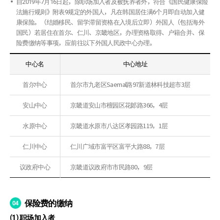
自2019年7月16日起，除职场加入者及被抚养者外，符合《国民健康保险
法施行规则》附表9规定的外国人，凡在韩国居住满6个月即自动加入健
康保险。（结婚移民、留学滞留资格在入境后立即）外国人（包括海外
国民）若居住在首尔、仁川、京畿地区，办理资格取得、户籍合并、保
险费缴纳等事项，应前往以下外国人民政中心办理。
中心名
中心地址
首尔中心
首尔市九老区Saemal路97新道林科技超市3层
安山中心
京畿道安山市檀园区花郞路366，4层
水原中心
京畿道水原市八达区孝园路119，1层
仁川中心
仁川广域市富平区富平大路88，7层
议政府中心
京畿道议政府市市民路80，9层
保险费的缴纳
04
(1)
职场加入者